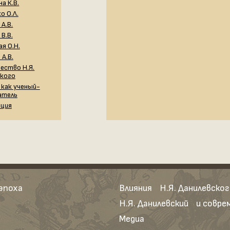
а К.В.
о О.Л.
А.В.
В.В.
я О.Н.
А.В.
ество Н.Я.
ского
 как ученый-
атель
ация
 эпоха
Влияния Н.Я. Данилевског
Н.Я. Данилевский и совр
Медиа