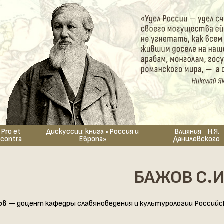
Pro et
Дискуссии: книга «Россия и
Влияния Н.Я.
contra
Европа»
Данилевского
БАЖОВ С.И
ов
— доцент кафедры славяноведения и культурологии Российс