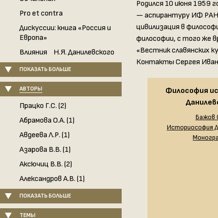
Родился 10 июня 1959 г
Pro et contra
— аспирантуру ИФ РАН.
цивилизация в философи
Дискуссии: книга «Россия и
Европа»
философии, с того же в
«Вестник славянских к
Влияния Н.Я. Данилевского
Контакты Сергея Ивано
ПОКАЗАТЬ БОЛЬШЕ
АВТОРЫ
Философия ис
Данилев
Працко Г.С. (2)
Бажов 
Абрамова О.А. (1)
Историософия Д
Авдеева Л.Р. (1)
Моногр
Азарова В.В. (1)
Аксючиц В.В. (2)
Александров А.В. (1)
ПОКАЗАТЬ БОЛЬШЕ
ТЕМЫ