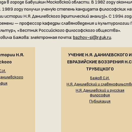
ода в городе Бабушкин Московской области. В 1982 году окончи
 1989 году получил ученую степень кандидата философских на
и истории Н.Я. Данилевского (критический анализ)». С 1994 
ремени — профессор кафедры славяноведения и культурологии Г
ультур», «Вестник Российского философского общества».
вича Бажова: электронная почта:
bazhov-si@rguk.ru
.
тории Н.Я.
УЧЕНИЕ Н.Я. ДАНИЛЕВСКОГО И
ского
ЕВРАЗИЙСКИЕ ВОЗЗРЕНИЯ Н.С
ТРУБЕЦКОГО
С.И.
анилевского
Бажов С.И.
афия
Н.Я. Данилевский и славянофильств
Н.Я. Данилевский и русская
философия
Публикация