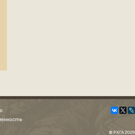
о
еменность
© РХГА 2026