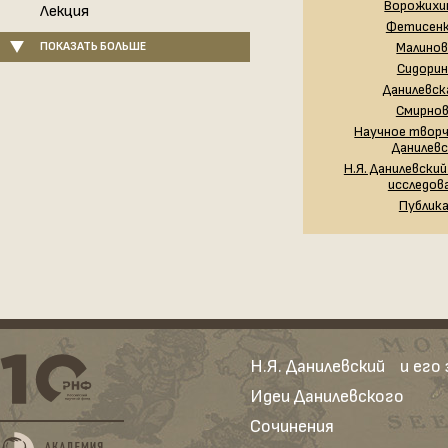
Ворожихин
Лекция
Фетисенк
ПОКАЗАТЬ БОЛЬШЕ
Малинов 
Сидорин 
Данилевска
Смирнов 
Научное творч
Данилев
Н.Я. Данилевский
исследов
Публик
Н.Я. Данилевский и его
Идеи Данилевского
Сочинения