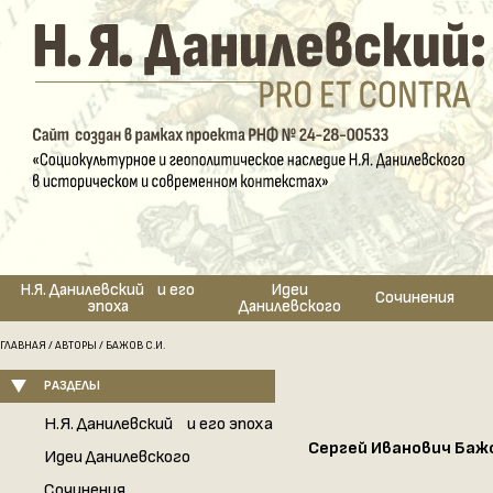
Н.Я. Данилевский и его
Идеи
Сочинения
эпоха
Данилевского
ГЛАВНАЯ
/
АВТОРЫ
/ БАЖОВ С.И.
РАЗДЕЛЫ
Н.Я. Данилевский и его эпоха
Сергей Иванович Баж
Идеи Данилевского
Сочинения