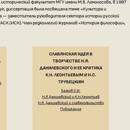
л исторический факультет МГУ имени М.В. Ломоносова, в 1987
ук, диссертация была посвящена теме «Культура и
года — заместитель руководителя сектора истории русской
АСК (ИСК). Член редколлегий журналов «История философии»,
СЛАВЯНСКАЯ ИДЕЯ В
.
ТВОРЧЕСТВЕ Н.Я.
ДАНИЛЕВСКОГО И ЕЕ КРИТИКА
К.Н. ЛЕОНТЬЕВЫМ И Н.С.
ТРУБЕЦКИМ
о
Бажов С.И.
Н.Я Данилевский и К.Н.Леонтьев
Н.Я. Данилевский и славянофильство
Публикация