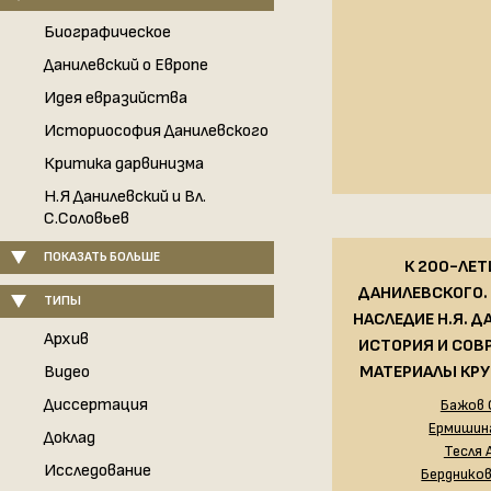
Биографическое
Данилевский о Европе
Идея евразийства
Историософия Данилевского
Критика дарвинизма
Н.Я Данилевский и Вл.
С.Соловьев
ПОКАЗАТЬ БОЛЬШЕ
К 200-ЛЕТ
ДАНИЛЕВСКОГО.
ТИПЫ
НАСЛЕДИЕ Н.Я. Д
Архив
ИСТОРИЯ И СОВ
Видео
МАТЕРИАЛЫ КРУ
Диссертация
Бажов 
Ермишина
Доклад
Тесля А
Исследование
Бердников