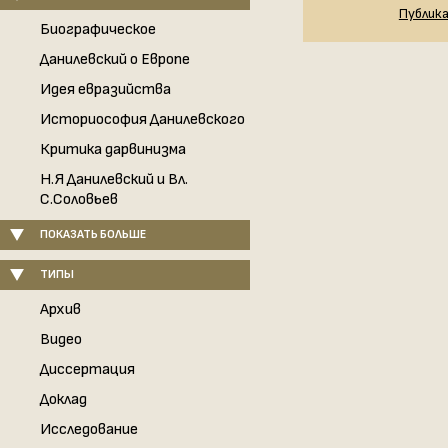
Публик
Биографическое
Данилевский о Европе
Идея евразийства
Историософия Данилевского
Критика дарвинизма
Н.Я Данилевский и Вл.
С.Соловьев
ПОКАЗАТЬ БОЛЬШЕ
ТИПЫ
Архив
Видео
Диссертация
Доклад
Исследование