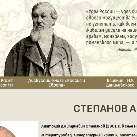
Pro et
Дискуссии: книга «Россия и
Влияния Н.Я.
contra
Европа»
Данилевского
СТЕПАНОВ А
Анатолий Дмитриевич Степанов (1961 г. в селе 
литературовед, литературный критик, писатель 