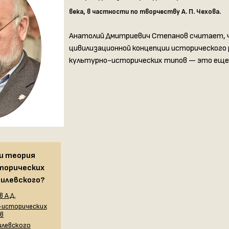
века, в частности по творчеству А. П. Чехова.
Анатолий Дмитриевич Степанов считает, чт
цивилизационной концепции исторического 
культурно-исторических типов — это еще 
и теория
торических
нилевского?
 А.Д.
-исторических
в
илевского