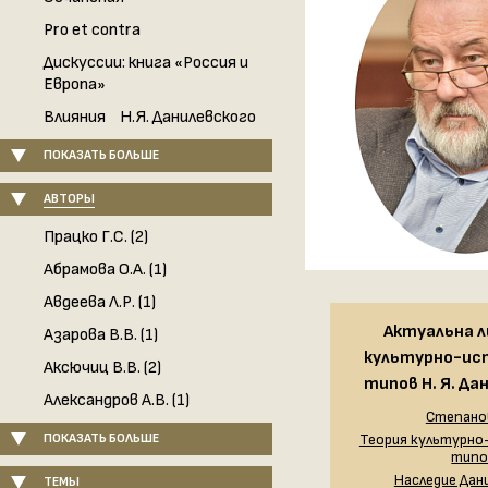
Pro et contra
Дискуссии: книга «Россия и
Европа»
Влияния Н.Я. Данилевского
ПОКАЗАТЬ БОЛЬШЕ
АВТОРЫ
Працко Г.С. (2)
Абрамова О.А. (1)
Авдеева Л.Р. (1)
Актуальна л
Азарова В.В. (1)
культурно-ис
Аксючиц В.В. (2)
типов Н. Я. Да
Александров А.В. (1)
Степанов
ПОКАЗАТЬ БОЛЬШЕ
Теория культурно
типо
Наследие Дан
ТЕМЫ