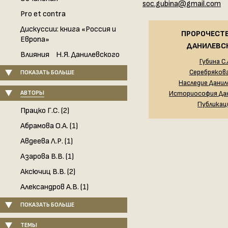
soc.gubina@gmail.com
Pro et contra
Дискуссии: книга «Россия и
ПРОРОЧЕСТВ
Европа»
ДАНИЛЕВС
Влияния Н.Я. Данилевского
Губина С.
Серебрякова
ПОКАЗАТЬ БОЛЬШЕ
Наследие Дани
АВТОРЫ
Историософия Да
Публикац
Працко Г.С. (2)
Абрамова О.А. (1)
Авдеева Л.Р. (1)
Азарова В.В. (1)
Аксючиц В.В. (2)
Александров А.В. (1)
ПОКАЗАТЬ БОЛЬШЕ
ТЕМЫ