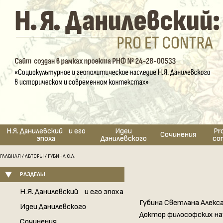
Н.Я. Данилевский и его
Идеи
Pr
Сочинения
эпоха
Данилевского
co
ГЛАВНАЯ
/
АВТОРЫ
/ ГУБИНА С.А.
РАЗДЕЛЫ
Н.Я. Данилевский и его эпоха
Губина Светлана Алекс
Идеи Данилевского
Доктор философских на
Сочинения