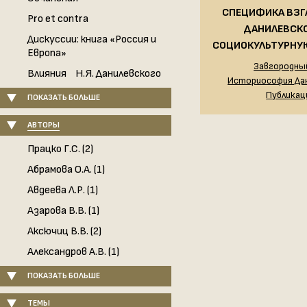
СПЕЦИФИКА ВЗГЛ
Pro et contra
ДАНИЛЕВСКО
Дискуссии: книга «Россия и
СОЦИОКУЛЬТУРНУ
Европа»
Завгородный
Влияния Н.Я. Данилевского
Историософия Да
Публикац
ПОКАЗАТЬ БОЛЬШЕ
АВТОРЫ
Працко Г.С. (2)
Абрамова О.А. (1)
Авдеева Л.Р. (1)
Азарова В.В. (1)
Аксючиц В.В. (2)
Александров А.В. (1)
ПОКАЗАТЬ БОЛЬШЕ
ТЕМЫ