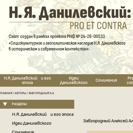
Н.Я. Данилевский и его
Идеи
Pr
Сочинения
эпоха
Данилевского
co
ГЛАВНАЯ
/
АВТОРЫ
/ ЗАВГОРОДНЫЙ А.А.
РАЗДЕЛЫ
Н.Я. Данилевский и его эпоха
Завгородный Алексей А
Идеи Данилевского
Сочинения