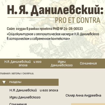
Н.Я. Данилевский и его
Идеи
Сочинения
эпоха
Данилевского
ГЛАВНАЯ
/
АВТОРЫ
/ СКЛЯР А.А.
РАЗДЕЛЫ
Н.Я. Данилевский и его эпоха
Скляр Анна Андреевна
Идеи Данилевского
Сочинения