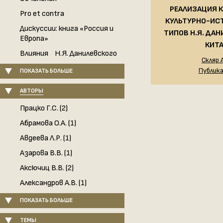
РЕАЛИЗАЦИЯ 
Pro et contra
КУЛЬТУРНО-ИС
Дискуссии: книга «Россия и
ТИПОВ Н.Я. ДАН
Европа»
КИТ
Влияния Н.Я. Данилевского
Скляр А
Публик
ПОКАЗАТЬ БОЛЬШЕ
АВТОРЫ
Працко Г.С. (2)
Абрамова О.А. (1)
Авдеева Л.Р. (1)
Азарова В.В. (1)
Аксючиц В.В. (2)
Александров А.В. (1)
ПОКАЗАТЬ БОЛЬШЕ
ТЕМЫ