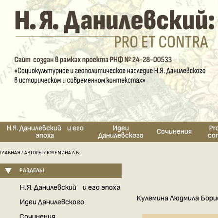
Н.Я. Данилевский и его
Идеи
Pr
Сочинения
эпоха
Данилевского
co
ГЛАВНАЯ
/
АВТОРЫ
/ КУЛЕМИНА Л.Б.
РАЗДЕЛЫ
Н.Я. Данилевский и его эпоха
Кулемина Людмила Бори
Идеи Данилевского
Сочинения