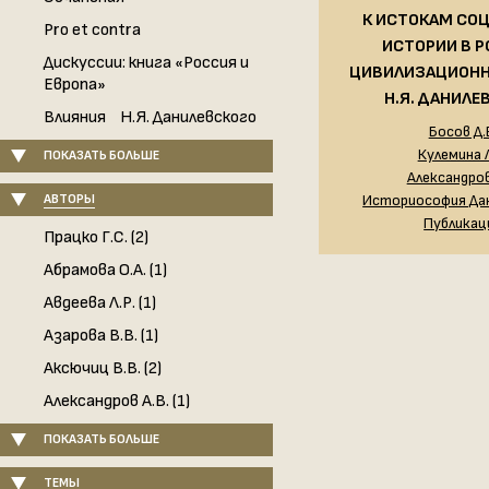
К ИСТОКАМ СО
Pro et contra
ИСТОРИИ В Р
Дискуссии: книга «Россия и
ЦИВИЛИЗАЦИОНН
Европа»
Н.Я. ДАНИЛЕ
Влияния Н.Я. Данилевского
Босов Д.
Кулемина Л
ПОКАЗАТЬ БОЛЬШЕ
Александров
АВТОРЫ
Историософия Да
Публикац
Працко Г.С. (2)
Абрамова О.А. (1)
Авдеева Л.Р. (1)
Азарова В.В. (1)
Аксючиц В.В. (2)
Александров А.В. (1)
ПОКАЗАТЬ БОЛЬШЕ
ТЕМЫ