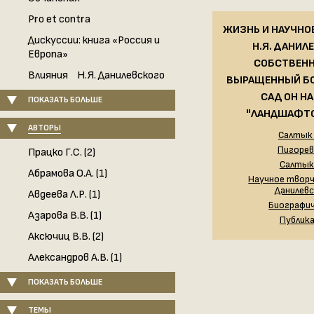
Pro et contra
ЖИЗНЬ И НАУЧНО
Дискуссии: книга «Россия и
Н.Я. ДАНИЛ
Европа»
СОБСТВЕН
Влияния Н.Я. Данилевского
ВЫРАЩЕННЫЙ Б
САД ОН Н
ПОКАЗАТЬ БОЛЬШЕ
"ЛАНДШАФТ
АВТОРЫ
Салтык 
Пигорев 
Працко Г.С. (2)
Салтык 
Абрамова О.А. (1)
Научное творч
Данилев
Авдеева Л.Р. (1)
Биографи
Азарова В.В. (1)
Публик
Аксючиц В.В. (2)
Александров А.В. (1)
ПОКАЗАТЬ БОЛЬШЕ
ТЕМЫ