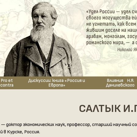
Pro et
Дискуссии: книга «Россия и
Влияния Н.Я.
contra
Европа»
Данилевского
САЛТЫК И.
— доктор экономических наук, профессор, старший научный с
 в Курске, Россия.