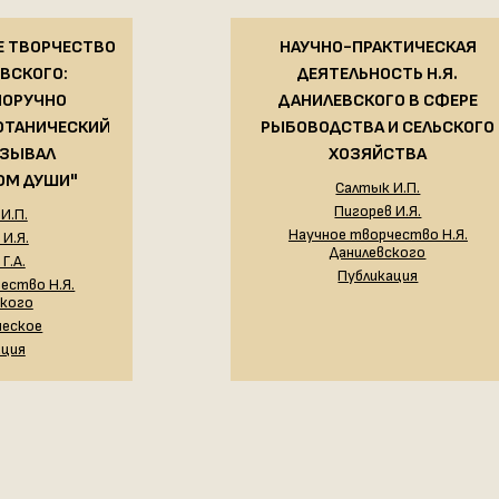
Е ТВОРЧЕСТВО
НАУЧНО-ПРАКТИЧЕСКАЯ
ЕВСКОГО:
ДЕЯТЕЛЬНОСТЬ Н.Я.
НОРУЧНО
ДАНИЛЕВСКОГО В СФЕРЕ
ОТАНИЧЕСКИЙ
РЫБОВОДСТВА И СЕЛЬСКОГО
АЗЫВАЛ
ХОЗЯЙСТВА
ОМ ДУШИ"
Салтык И.П.
Пигорев И.Я.
И.П.
Научное творчество Н.Я.
И.Я.
Данилевского
Г.А.
Публикация
ество Н.Я.
ского
ческое
ация