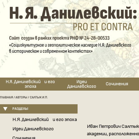
Н.Я. Данилевский и его
Идеи
Сочинения
эпоха
Данилевского
ГЛАВНАЯ
/
АВТОРЫ
/ САЛТЫК И.П.
РАЗДЕЛЫ
Н.Я. Данилевский и его эпоха
Иван Петрович Салтык 
Идеи Данилевского
академии, расположенной
Сочинения