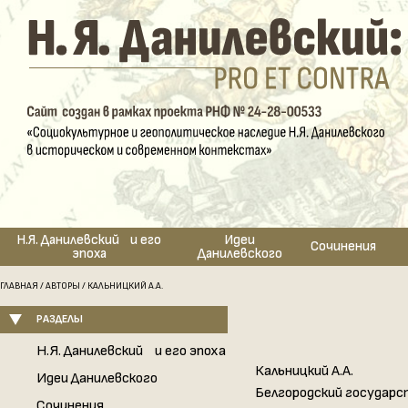
Н.Я. Данилевский и его
Идеи
Сочинения
эпоха
Данилевского
ГЛАВНАЯ
/
АВТОРЫ
/ КАЛЬНИЦКИЙ А.А.
РАЗДЕЛЫ
Н.Я. Данилевский и его эпоха
Кальницкий А.А.
Идеи Данилевского
Белгородский государ
Сочинения