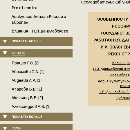
исследовательский уни
Pro et contra
Дискуссии: книга «Россия и
ОСОБЕННОСТИ
Европа»
РОССИЙ
Влияния Н.Я. Данилевского
ГОСУДАРСТВ
РАБОТАХ Н.Я. ДА
ПОКАЗАТЬ БОЛЬШЕ
И.Л. СОЛОНЕВ
АВТОРЫ
РЕКОНСТ
Працко Г.С. (2)
Кальницки
Н.Я. Данилевский и
Абрамова О.А. (1)
Идея евра
Авдеева Л.Р. (1)
Теория культурно
типо
Азарова В.В. (1)
Н.Я. Данилевский
Аксючиц В.В. (2)
Публик
Александров А.В. (1)
ПОКАЗАТЬ БОЛЬШЕ
ТЕМЫ