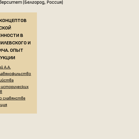
верситет (Белгород, Россия)
 КОНЦЕПТОВ
СКОЙ
ЕННОСТИ В
НИЛЕВСКОГО И
ИЧА. ОПЫТ
РУКЦИИ
й А.А.
 славянофильство
зийства
-исторических
в
 о славянстве
ация