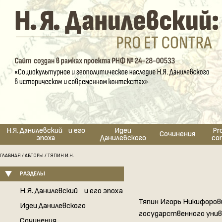
Н.Я. Данилевский и его
Идеи
Pr
Сочинения
эпоха
Данилевского
co
ГЛАВНАЯ
/
АВТОРЫ
/ ТЯПИН И.Н.
РАЗДЕЛЫ
Н.Я. Данилевский и его эпоха
Тяпин Игорь Никифоров
Идеи Данилевского
государственного уни
Сочинения