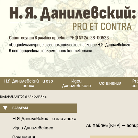
Н.Я. Данилевский и его
Идеи
Pr
Сочинения
эпоха
Данилевского
co
ГЛАВНАЯ
/
АВТОРЫ
/ ЛИ ХАЙЯНЬ
РАЗДЕЛЫ
Н.Я. Данилевский и его эпоха
Ли Хайянь (КНР) — аспи
Идеи Данилевского
Сочинения