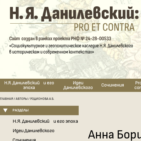
Н.Я. Данилевский и его
Идеи
Pr
Сочинения
эпоха
Данилевского
co
ГЛАВНАЯ
/
АВТОРЫ
/ РОДИОНОВА А.Б.
РАЗДЕЛЫ
Н.Я. Данилевский и его эпоха
Анна Бор
Идеи Данилевского
Сочинения