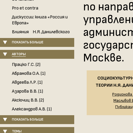
по напра
Pro et contra
управлен
Дискуссии: книга «Россия и
Европа»
админист
Влияния Н.Я. Данилевского
государс
ПОКАЗАТЬ БОЛЬШЕ
Москве.
АВТОРЫ
Працко Г.С. (2)
Абрамова О.А. (1)
СОЦИОКУЛЬТУРН
Авдеева Л.Р. (1)
ТЕОРИИ Н.Я. ДА
Азарова В.В. (1)
Родионова 
Аксючиц В.В. (2)
Масливов В
Публикац
Александров А.В. (1)
ПОКАЗАТЬ БОЛЬШЕ
ТЕМЫ